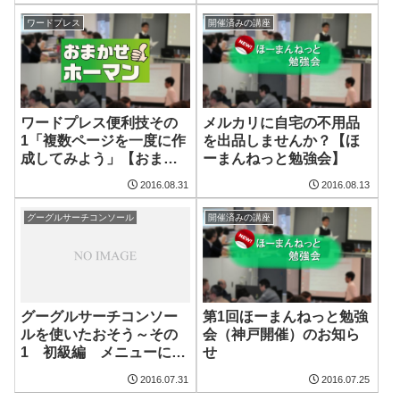
ワードプレス
開催済みの講座
ワードプレス便利技その
メルカリに自宅の不用品
1「複数ページを一度に作
を出品しませんか？【ほ
成してみよう」【おまか
ーまんねっと勉強会】
せホーマン】
2016.08.31
2016.08.13
グーグルサーチコンソール
開催済みの講座
第1回ほーまんねっと勉強
グーグルサーチコンソー
会（神戸開催）のお知ら
ルを使いたおそう～その
せ
1 初級編 メニューに何
があるのか見ていこう
2016.07.31
2016.07.25