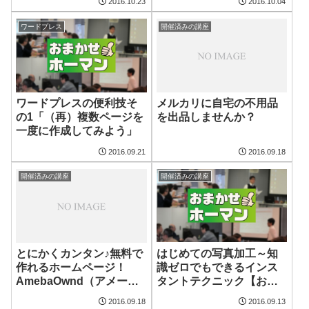
2016.10.23
2016.10.04
ワードプレス
開催済みの講座
ワードプレスの便利技そ
メルカリに自宅の不用品
の1「（再）複数ページを
を出品しませんか？
一度に作成してみよう」
2016.09.21
2016.09.18
開催済みの講座
開催済みの講座
はじめての写真加工～知
とにかくカンタン♪無料で
識ゼロでもできるインス
作れるホームページ！
タントテクニック【おま
AmebaOwnd（アメーバ
かせホーマン】
オウンド）を使ってみよ
2016.09.18
2016.09.13
う