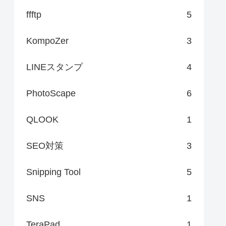
ffftp
5
KompoZer
3
LINEスタンプ
4
PhotoScape
6
QLOOK
1
SEO対策
3
Snipping Tool
5
SNS
1
TeraPad
1