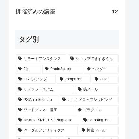
開催済みの講座
12
タグ別
リモートアシスタンス
ショップできすぎくん
ffftp
PhotoScape
ヘッダー
LINEスタンプ
kompozer
Gmail
リファラースパム
偽メール
PS Auto Sitemap
もしもドロップシッピング
ワードプレス 講座
プラグイン
Disable XML-RPC Pingback
shipping tool
グーグルアナリティクス
検索ツール